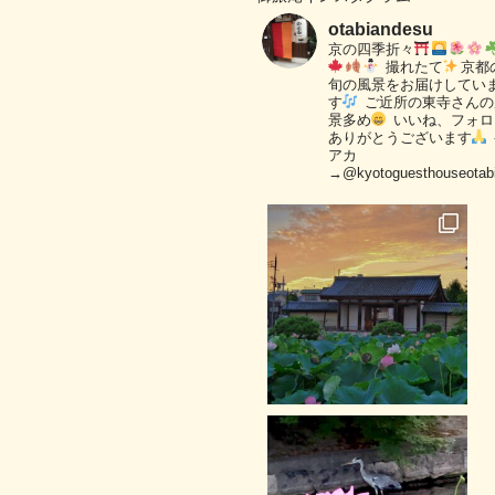
otabiandesu
京の四季折々
撮れたて
京都
旬の風景をお届けしてい
す
ご近所の東寺さんの
景多め
いいね、フォロ
ありがとうございます
アカ
→@kyotoguesthouseotab