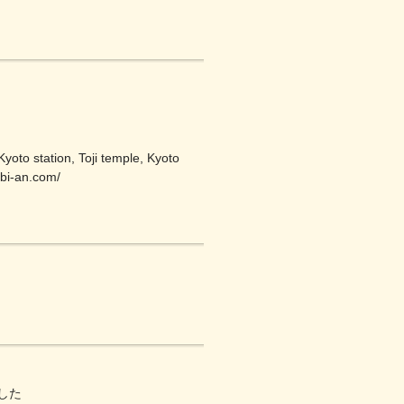
yoto station, Toji temple, Kyoto
abi-an.com/
した