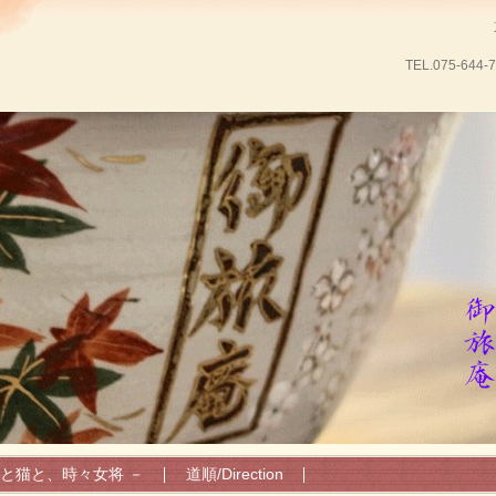
TEL.
075-644-
と猫と、時々女将 －
道順/Direction