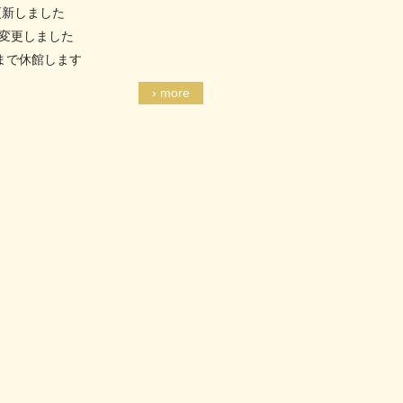
更新しました
を変更しました
ろまで休館します
› more