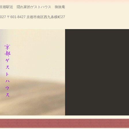
京都駅近 隠れ家的ゲストハウス 御旅庵
7027
〒601-8427 京都市南区西九条横町27