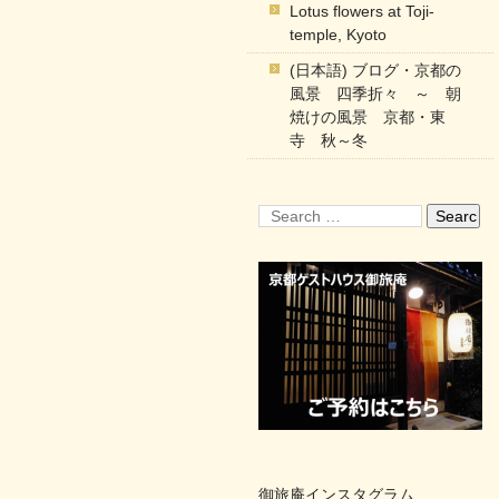
Lotus flowers at Toji-
temple, Kyoto
(日本語) ブログ・京都の
風景 四季折々 ～ 朝
焼けの風景 京都・東
寺 秋～冬
御旅庵インスタグラム