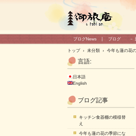
御旅庵ブログ
ブログNews
ブログ － 
トップ
›
未分類
›
今年も蓮の花
言語:
日本語
English
ブログ記事
キッチン食器棚の模様替
え
今年も蓮の花の季節にな