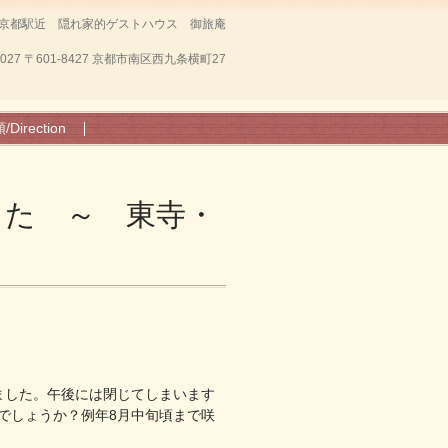
京都駅近 隠れ家的ゲストハウス 御旅庵
7027
〒601-8427 京都市南区西九条横町27
Direction
した ～ 東寺・
ました。午後には閉じてしまいます
でしょうか？例年8月中旬頃まで咲