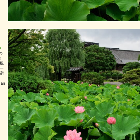
の
ま
風
ー
宿
ian