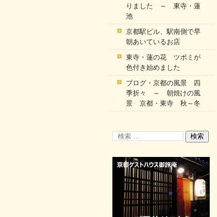
りました ～ 東寺・蓮
池
京都駅ビル、駅南側で早
朝あいているお店
東寺・蓮の花 ツボミが
色付き始めました
ブログ・京都の風景 四
季折々 ～ 朝焼けの風
景 京都・東寺 秋～冬