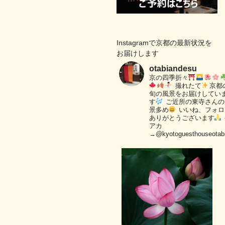
Instagramで京都の最新状況を
お届けします
otabiandesu
京の四季折々
撮れたて
京都
旬の風景をお届けしてい
す
ご近所の東寺さんの
景多め
いいね、フォロ
ありがとうございます
アカ
→@kyotoguesthouseotab