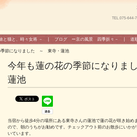
TEL.
075-644-
旅と猫と、時々女将 －
ブログ ー京の風景 四季折々－
道順/
の季節になりました ～ 東寺・蓮池
今年も蓮の花の季節になりま
蓮池
当宿から徒歩4分の場所にある東寺さんの蓮池で蓮の花が咲き始め
ので、朝のうちがお勧めです。チェックアウト前のお散歩にいかが
いています。