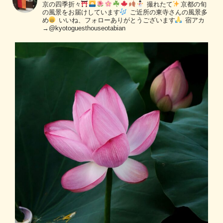
京の四季折々
撮れたて
京都の旬
の風景をお届けしています
ご近所の東寺さんの風景多
め
いいね、フォローありがとうございます
宿アカ
→@kyotoguesthouseotabian