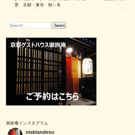
景 京都・東寺 秋～冬
御旅庵インスタグラム
otabiandesu